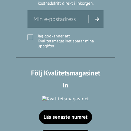
kostnadsfritt direkt i inkorgen.
Jag godkänner att
Kvalitetsmagasinet sparar mina
uppgifter
Följ Kvalitetsmagasinet
Läs senaste numret