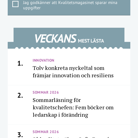
Jag godkänner att Kvalitetsmagasinet sparar mina
uppgifter
VECKANS
MEST LÄSTA
INNOVATION
1.
Tolv konkreta nyckeltal som
främjar innovation och resiliens
SOMMAR 2026
2.
Sommarläsning för
kvalitetschefen: Fem böcker om
ledarskap i förändring
SOMMAR 2026
3.