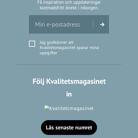
Få inspiration och uppdateringar
kostnadsfritt direkt i inkorgen.
Jag godkänner att
Kvalitetsmagasinet sparar mina
uppgifter
Följ Kvalitetsmagasinet
Läs senaste numret