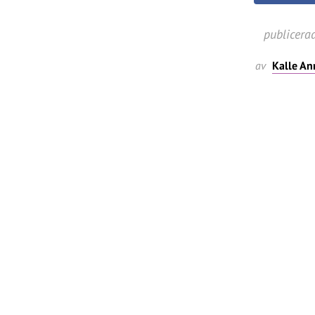
publicera
av
Kalle An