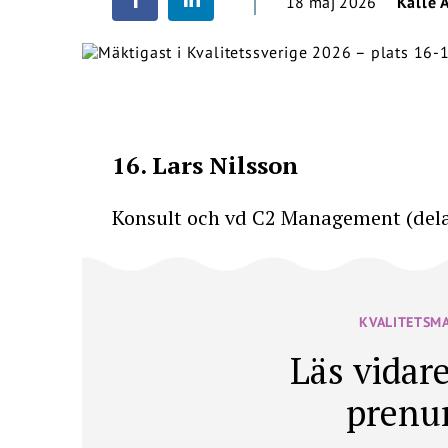
18 maj 2026
Kalle 
16. Lars Nilsson
Konsult och vd C2 Management (del
KVALITETSM
Läs vidare
prenu