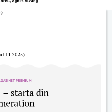
Anrell, Agnes Alvang
ad 11 2025)
AGASINET PREMIUM
 – starta din
meration