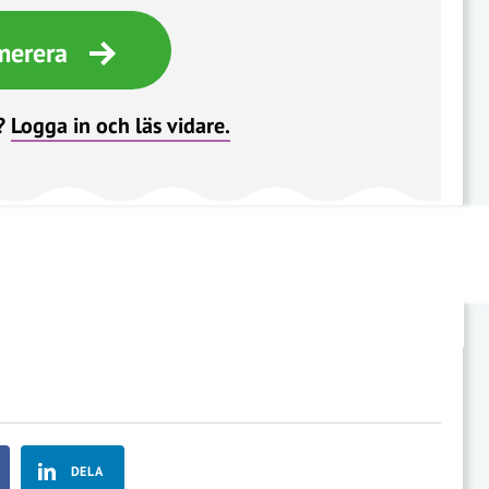
merera
?
Logga in och läs vidare.
DELA