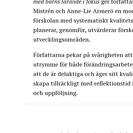
med barns lärande i fokus
ger författ
Mistrén och Anne-Lie Armerö en mod
förskolan med systematiskt kvalitet
planerar, genomför, utvärderar för
utvecklingsområden.
Författarna pekar på svårigheten att 
utrymme för både förändringsarbete 
att de är delaktiga och äger sitt kva
skapa tillräckligt med reflektionsti
och uppföljning.