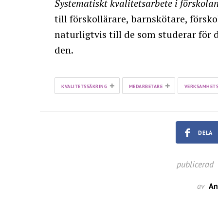
Systematiskt kvalitetsarbete i förskola
till förskollärare, barnskötare, för
naturligtvis till de som studerar för
den.
+
+
KVALITETSSÄKRING
MEDARBETARE
VERKSAMHETS
DELA
publicerad
av
An