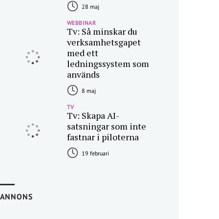
28 maj
WEBBINAR
Tv: Så minskar du
verksamhetsgapet
med ett
ledningssystem som
används
8 maj
TV
Tv: Skapa AI-
satsningar som inte
fastnar i piloterna
19 februari
ANNONS