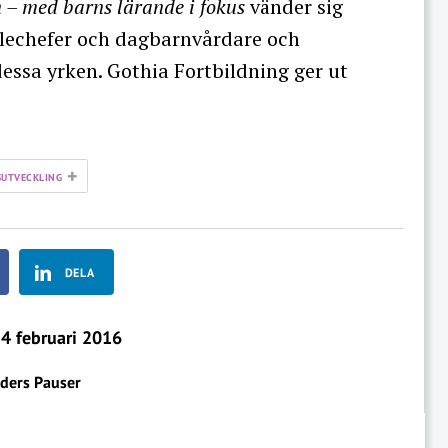
n – med barns lärande i fokus
vänder sig
skolechefer och dagbarnvårdare och
 dessa yrken. Gothia Fortbildning ger ut
+
UTVECKLING
DELA
4 februari 2016
ders Pauser