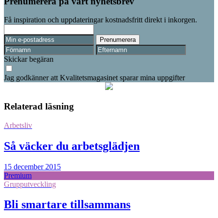
Prenumerera på vårt nyhetsbrev
Få inspiration och uppdateringar kostnadsfritt direkt i inkorgen.
Skickar begäran
Jag godkänner att Kvalitetsmagasinet sparar mina uppgifter
Relaterad läsning
Arbetsliv
Så väcker du arbetsglädjen
15 december 2015
Premium
Grupputveckling
Bli smartare tillsammans