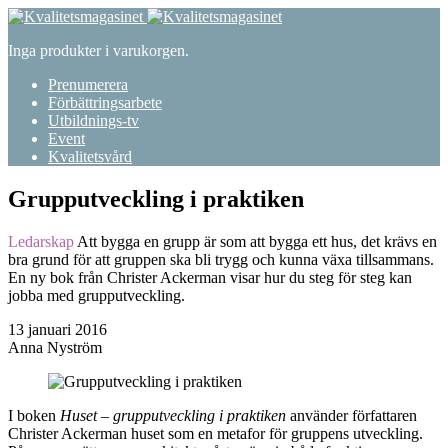
Inga produkter i varukorgen.
Prenumerera
Förbättringsarbete
Utbildnings-tv
Event
Kvalitetsvård
Grupputveckling i praktiken
Ledarskap
Att bygga en grupp är som att bygga ett hus, det krävs en
bra grund för att gruppen ska bli trygg och kunna växa tillsammans.
En ny bok från Christer Ackerman visar hur du steg för steg kan
jobba med grupputveckling.
13 januari 2016
Anna Nyström
I boken
Huset – grupputveckling i praktiken
använder författaren
Christer Ackerman huset som en metafor för gruppens utveckling.