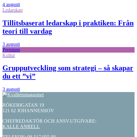
4 augusti
Ledarskap
Tillitsbaserat ledarskap i praktiken: Från
teori till vardag
3 augusti
Premium
Kultur
Grupputveckling som strategi – så skapar
du ett ”vi”
3 augusti
RÖKERIGATAN 19
121 62 JOHANNESHOV
CHEFREDAKTÖR OCH ANSV.UTGIVARE:
KALLE ANRELL
TELEFON: 08-517 955 00