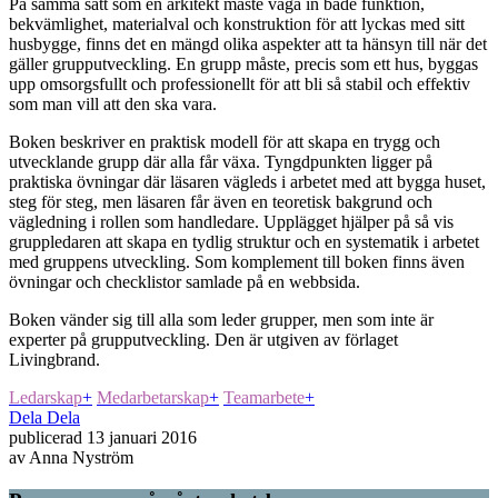
På samma sätt som en arkitekt måste väga in både funktion,
bekvämlighet, materialval och konstruktion för att lyckas med sitt
husbygge, finns det en mängd olika aspekter att ta hänsyn till när det
gäller grupputveckling. En grupp måste, precis som ett hus, byggas
upp omsorgsfullt och professionellt för att bli så stabil och effektiv
som man vill att den ska vara.
Boken beskriver en praktisk modell för att skapa en trygg och
utvecklande grupp där alla får växa. Tyngdpunkten ligger på
praktiska övningar där läsaren vägleds i arbetet med att bygga huset,
steg för steg, men läsaren får även en teoretisk bakgrund och
vägledning i rollen som handledare. Upplägget hjälper på så vis
gruppledaren att skapa en tydlig struktur och en systematik i arbetet
med gruppens utveckling. Som komplement till boken finns även
övningar och checklistor samlade på en webbsida.
Boken vänder sig till alla som leder grupper, men som inte är
experter på grupputveckling. Den är utgiven av förlaget
Livingbrand.
Ledarskap
+
Medarbetarskap
+
Teamarbete
+
Dela
Dela
publicerad
13 januari 2016
av
Anna Nyström