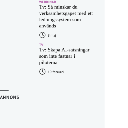
WEBBINAR
Tv: Så minskar du
verksamhetsgapet med ett
ledningssystem som
används
8 maj
TV
Tv: Skapa AI-satsningar
som inte fastnar i
piloterna
19 februari
ANNONS