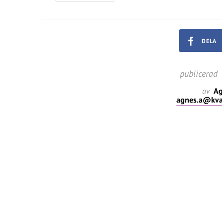
DELA
publicerad
av
Ag
agnes.a@kval