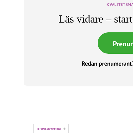
KVALITETSM
Läs vidare – star
Prenu
Redan prenumerant
+
RISKHANTERING