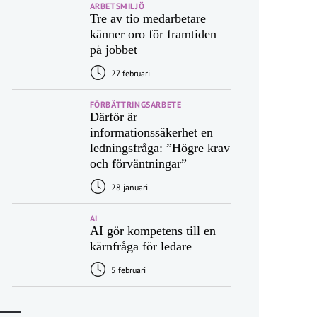
ARBETSMILJÖ
Tre av tio medarbetare
känner oro för framtiden
på jobbet
27 februari
FÖRBÄTTRINGSARBETE
Därför är
informationssäkerhet en
ledningsfråga: ”Högre krav
och förväntningar”
28 januari
AI
AI gör kompetens till en
kärnfråga för ledare
5 februari