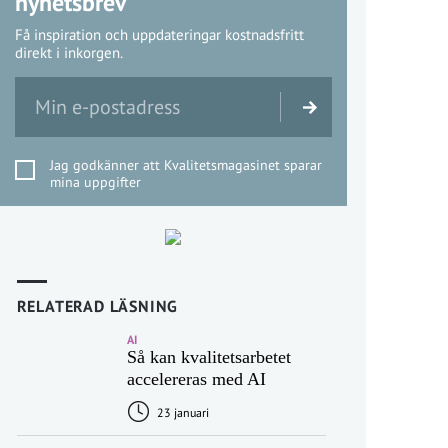
nyhetsbrev
Få inspiration och uppdateringar kostnadsfritt
direkt i inkorgen.
Jag godkänner att Kvalitetsmagasinet sparar
mina uppgifter
RELATERAD LÄSNING
AI
Så kan kvalitetsarbetet
accelereras med AI
23 januari