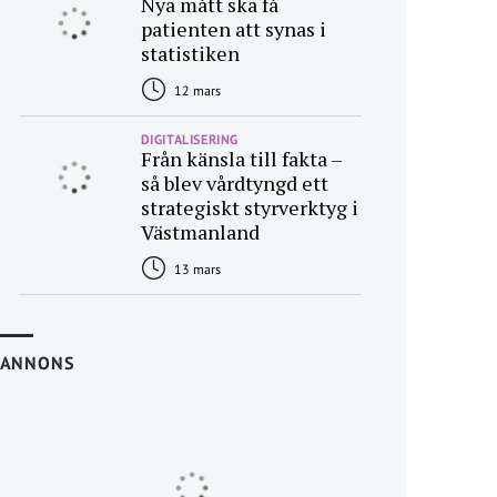
Nya mått ska få
patienten att synas i
statistiken
12 mars
DIGITALISERING
Från känsla till fakta –
så blev vårdtyngd ett
strategiskt styrverktyg i
Västmanland
13 mars
ANNONS