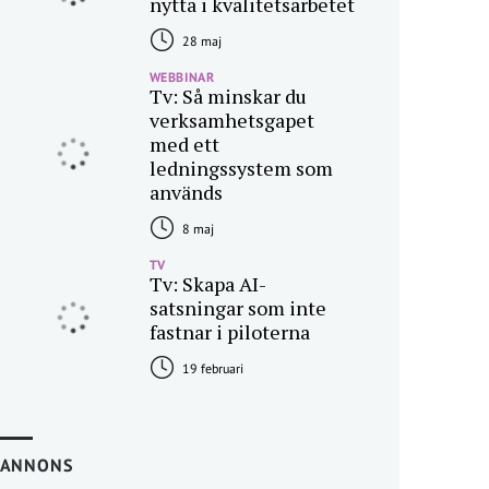
nytta i kvalitetsarbetet
28 maj
WEBBINAR
Tv: Så minskar du
verksamhetsgapet
med ett
ledningssystem som
används
8 maj
TV
Tv: Skapa AI-
satsningar som inte
fastnar i piloterna
19 februari
ANNONS