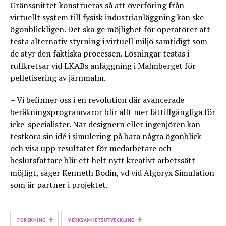
Gränssnittet konstrueras så att överföring från
virtuellt system till fysisk industrianläggning kan ske
ögonblickligen. Det ska ge möjlighet för operatörer att
testa alternativ styrning i virtuell miljö samtidigt som
de styr den faktiska processen. Lösningar testas i
rullkretsar vid LKABs anläggning i Malmberget för
pelletisering av järnmalm.
– Vi befinner oss i en revolution där avancerade
beräkningsprogramvaror blir allt mer lättillgängliga för
icke-specialister. När designern eller ingenjören kan
testköra sin idé i simulering på bara några ögonblick
och visa upp resultatet för medarbetare och
beslutsfattare blir ett helt nytt kreativt arbetssätt
möjligt, säger Kenneth Bodin, vd vid Algoryx Simulation
som är partner i projektet.
+
+
FORSKNING
VERKSAMHETSUTVECKLING