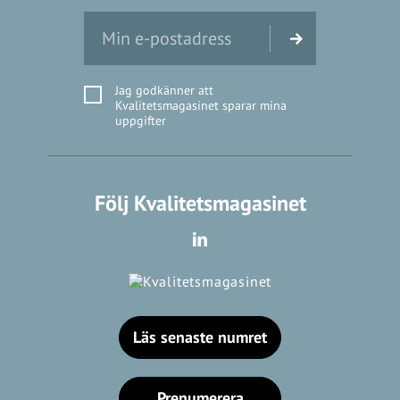
Jag godkänner att
Kvalitetsmagasinet sparar mina
uppgifter
Följ Kvalitetsmagasinet
Läs senaste numret
Prenumerera