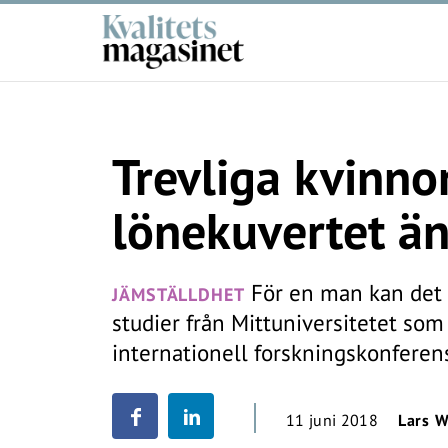
Trevliga kvinnor
lönekuvertet än
För en man kan det lö
JÄMSTÄLLDHET
studier från Mittuniversitetet so
internationell forskningskonferens
11 juni 2018
Lars W