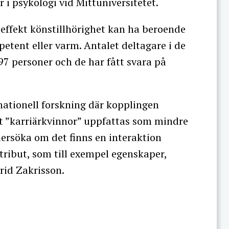
r i psykologi vid Mittuniversitetet.
effekt könstillhörighet kan ha beroende
tent eller varm. Antalet deltagare i de
397 personer och de har fått svara på
rnationell forskning där kopplingen
tt ”karriärkvinnor” uppfattas som mindre
ersöka om det finns en interaktion
ribut, som till exempel egenskaper,
grid Zakrisson.