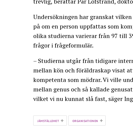
trevlig, berättar Pär Löfstrand, dokto
Undersökningen har granskat vilken 
på om en person uppfattas som kompe
olika studierna varierar från 97 till 
frågor i frågeformulär.
– Studierna utgår från tidigare inte
mellan kön och föräldraskap visat a
kompetenta som mödrar. Vi ville und
mellan genus och så kallade genusatt
vilket vi nu kunnat slå fast, säger In
+
+
JÄMSTÄLLDHET
ORGANISATIONEN