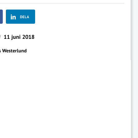
DELA
d
11 juni 2018
s Westerlund