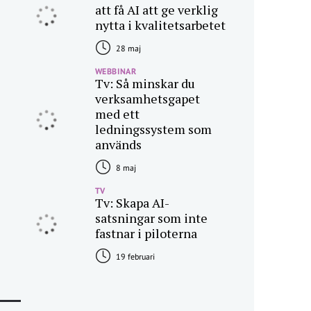
att få AI att ge verklig
nytta i kvalitetsarbetet
28 maj
WEBBINAR
Tv: Så minskar du
verksamhetsgapet
med ett
ledningssystem som
används
8 maj
TV
Tv: Skapa AI-
satsningar som inte
fastnar i piloterna
19 februari