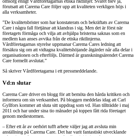
omsorg enligt Vårdföretagarnas etiska riktlinjer. Svaret blev ja,
förutsatt att Carema Care följer upp att kvaliteten verkligen höjs i
alla verksamheter.
”De kvalitetsbrister som har konstaterats och bekräftats av Carema
Care i några fall förtjänar att klandras i sig. Men det är först när
företagets förmåga och vilja att avhjälpa bristerna saknas som en
medlem kan anses avvika från de etiska riktlinjerna.
Vårdföretagarnas styrelse uppmanar Carema Cares ledning att
försäkra sig om att vidtagna kvalitetshöjande åtgärder når alla delar i
organisationen och efterföljs. Därmed är granskningsärendet Carema
Care formellt avslutat.”
Så skriver Vårdföretagarna i ett pressmeddelande.
Vd:n slutar
Carema Care driver en blogg för att bemöta den hårda kritiken och
informera om sin verksamhet. På bloggen meddelas idag att Carl
Gyllfors kommer att sluta sitt uppdrag som vd. Han tillträdde i maj
2011 och har under sina tio månader på toppen fått rida företaget
genom mediestormen.
– Efter ett år av oerhört tufft arbete väljer jag att avsluta min
anställning på Carema Care. Det har varit fantastiskt utvecklande