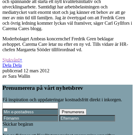
och spännande att starta ett nytt kvalitetsinitiativ och
utvecklingsarbete. Samtidigt har arbetsbelastningen och
mediatrycket varit enormt stort och jag känner ett behov av att ge
mer av min tid till familjen. Jag är övertygad om att Fredrik Gren
och övrig ledning kommer lyckas väl framöver, säger Carl Gyllfors i
Carema Cares blogg.
Moderbolaget Ambeas koncernchef Fredrik Gren beklagar
avhoppet. Carema Care letar nu efter en ny vd. Tills vidare är HR-
chefen Margareta Sööder tillförordnad vd.
Sjukvård
+
Dela
Dela
publicerad
12 mars 2012
av
Sara Wallin
Prenumerera på vårt nyhetsbrev
Få inspiration och uppdateringar kostnadsfritt direkt i inkorgen.
Skickar begäran