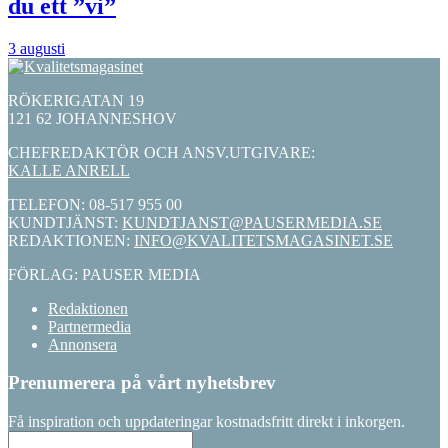
du ett ”vi”
3 augusti
RÖKERIGATAN 19
121 62 JOHANNESHOV
CHEFREDAKTÖR OCH ANSV.UTGIVARE:
KALLE ANRELL
TELEFON: 08-517 955 00
KUNDTJÄNST:
KUNDTJANST@PAUSERMEDIA.SE
REDAKTIONEN:
INFO@KVALITETSMAGASINET.SE
FÖRLAG: PAUSER MEDIA
Redaktionen
Partnermedia
Annonsera
Prenumerera på vårt nyhetsbrev
Få inspiration och uppdateringar kostnadsfritt direkt i inkorgen.