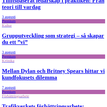
Tillitsbaserat ledarskap i praktiken: Från
teori till vardag
3 augusti
Premium
Kultur
Grupputveckling som strategi – så skapar
du ett ”vi”
3 augusti
Premium
Krönika
Mellan Dylan och Britney Spears hittar vi
kundfokusets dilemma
7 augusti
Premium
Förbättringsarbete
Trafikverkets förbättringsarbete: