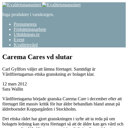
Inga produkter i varukorgen.
Prenumerera
Förbättringsarbete
Utbildnings-tv
Event
Kvalitetsvård
Carema Cares vd slutar
Carl Gyllfors väljer att lämna företaget. Samtidigt är
Vårdföretagarnas etiska granskning av bolaget klar.
12 mars 2012
Sara Wallin
Vårdföretagarna började granska Carema Care i december efter att
företaget fått massiv kritik för hur äldre behandlats bland annat på
äldreboendet Koppargården i Stockholm.
Det etiska rådet har gjort granskningen i syfte att ta reda på om
bolagets ledning kan styra företaget så att de äldre kan ges vård och