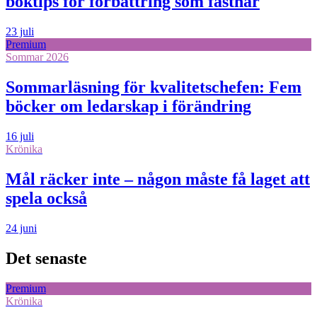
boktips för förbättring som fastnar
23 juli
Premium
Sommar 2026
Sommarläsning för kvalitetschefen: Fem
böcker om ledarskap i förändring
16 juli
Krönika
Mål räcker inte – någon måste få laget att
spela också
24 juni
Det senaste
Premium
Krönika