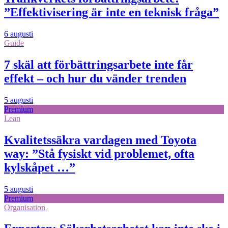
”Effektivisering är inte en teknisk fråga”
6 augusti
Guide
7 skäl att förbättringsarbete inte får
effekt – och hur du vänder trenden
5 augusti
Premium
Lean
Kvalitetssäkra vardagen med Toyota
way: ”Stå fysiskt vid problemet, ofta
kylskåpet …”
5 augusti
Premium
Organisation