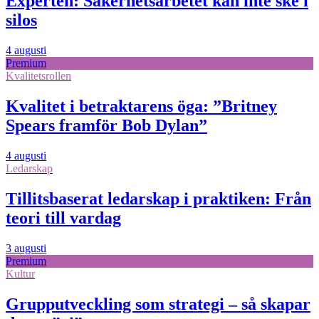
Experten: Säkerhetsarbetet kan inte ske i
silos
4 augusti
Premium
Kvalitetsrollen
Kvalitet i betraktarens öga: ”Britney
Spears framför Bob Dylan”
4 augusti
Ledarskap
Tillitsbaserat ledarskap i praktiken: Från
teori till vardag
3 augusti
Premium
Kultur
Grupputveckling som strategi – så skapar