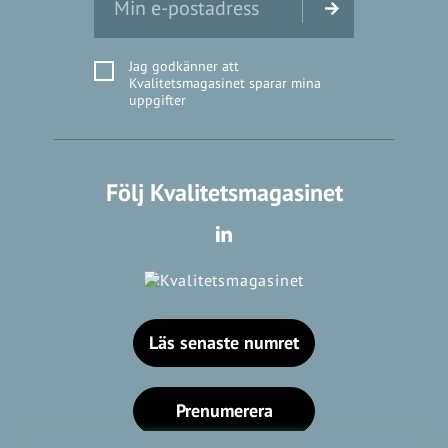
Jag godkänner att
Kvalitetsmagasinet sparar mina
uppgifter
Följ Kvalitetsmagasinet
Läs senaste numret
Prenumerera