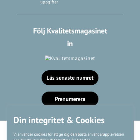
uppgifter
Följ Kvalitetsmagasinet
Läs senaste numret
Prenumerera
Din integritet & Cookies
Vi använder cookies för att ge dig den bästa användarupplevelsen