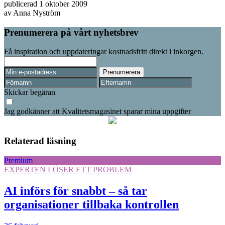
publicerad
1 oktober 2009
av
Anna Nyström
Prenumerera på vårt nyhetsbrev
Få inspiration och uppdateringar kostnadsfritt direkt i inkorgen.
Skickar begäran
Jag godkänner att Kvalitetsmagasinet sparar mina uppgifter
Relaterad läsning
Premium
EXPERTEN LÖSER ETT PROBLEM
AI införs för snabbt – så tar
organisationer tillbaka kontrollen