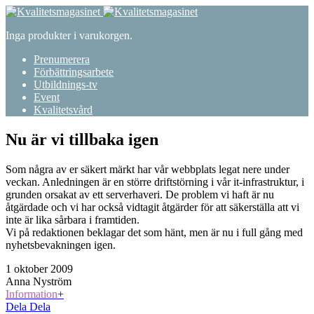
Inga produkter i varukorgen.
Prenumerera
Förbättringsarbete
Utbildnings-tv
Event
Kvalitetsvård
Nu är vi tillbaka igen
Som några av er säkert märkt har vår webbplats legat nere under
veckan. Anledningen är en större driftstörning i vår it-infrastruktur, i
grunden orsakat av ett serverhaveri. De problem vi haft är nu
åtgärdade och vi har också vidtagit åtgärder för att säkerställa att vi
inte är lika sårbara i framtiden.
Vi på redaktionen beklagar det som hänt, men är nu i full gång med
nyhetsbevakningen igen.
1 oktober 2009
Anna Nyström
Information
+
Dela
Dela