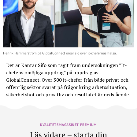
Henrik Hammarström på GlobalConnect oroar sig över it-chefernas hälsa.
Det är Kantar Sifo som tagit fram undersökningen ”It-
chefens omöjliga uppdrag” på uppdrag av
GlobalConnect. Över 300 it-chefer från både privat och
offentlig sektor svarat på frågor kring arbetssituation,
säkerhetshot och privatliv och resultatet är nedslående.
KVALITETSMAGASINET PREMIUM
Läs vidare – starta din