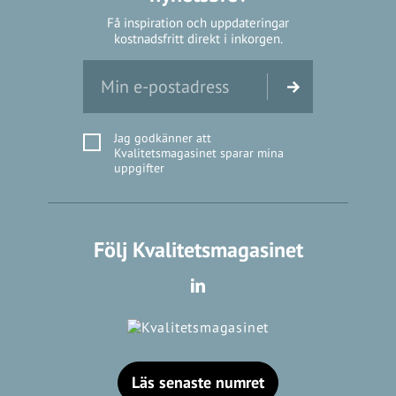
Få inspiration och uppdateringar
kostnadsfritt direkt i inkorgen.
Jag godkänner att
Kvalitetsmagasinet sparar mina
uppgifter
Följ Kvalitetsmagasinet
Läs senaste numret