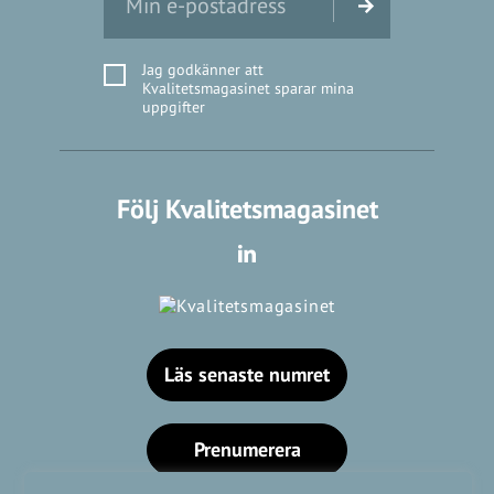
Jag godkänner att
Kvalitetsmagasinet sparar mina
uppgifter
Följ Kvalitetsmagasinet
Läs senaste numret
Prenumerera