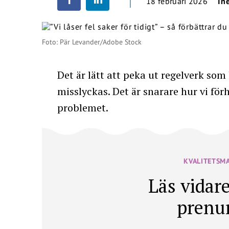
18 februari 2026
In
Foto: Pär Levander/Adobe Stock
Det är lätt att peka ut regelverk so
misslyckas. Det är snarare hur vi förh
problemet.
KVALITETSM
Läs vidare
prenu