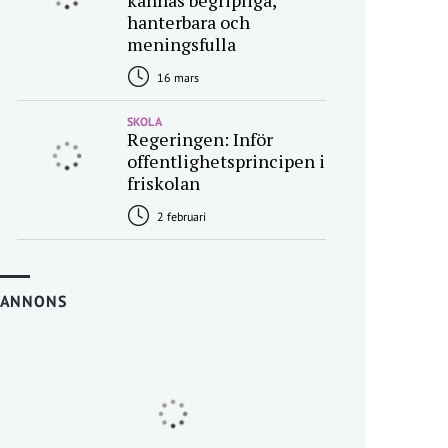
kännas begripliga,
hanterbara och
meningsfulla
16 mars
SKOLA
Regeringen: Inför
offentlighetsprincipen i
friskolan
2 februari
ANNONS