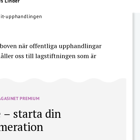
es Linder
m boven när offentliga upphandlingar
åller oss till lagstiftningen som är
AGASINET PREMIUM
 – starta din
meration