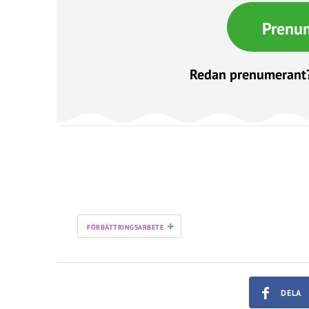
Prenu
Redan prenumerant
+
FÖRBÄTTRINGSARBETE
DELA