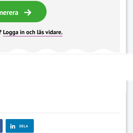
merera
?
Logga in och läs vidare.
DELA