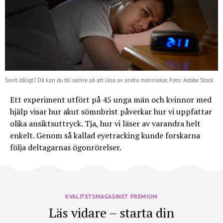
Sovit dåligt? Då kan du bli sämre på att läsa av andra människor. Foto: Adobe Stock
Ett experiment utfört på 45 unga män och kvinnor med
hjälp visar hur akut sömnbrist påverkar hur vi uppfattar
olika ansiktsuttryck. Tja, hur vi läser av varandra helt
enkelt. Genom så kallad eyetracking kunde forskarna
följa deltagarnas ögonrörelser.
KVALITETSMAGASINET PREMIUM
Läs vidare – starta din