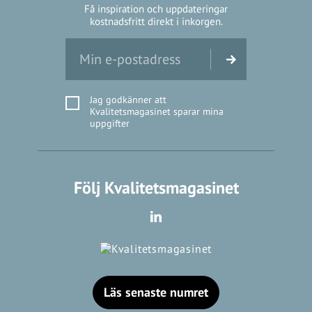
Få inspiration och uppdateringar
kostnadsfritt direkt i inkorgen.
Jag godkänner att
Kvalitetsmagasinet sparar mina
uppgifter
Följ Kvalitetsmagasinet
Läs senaste numret