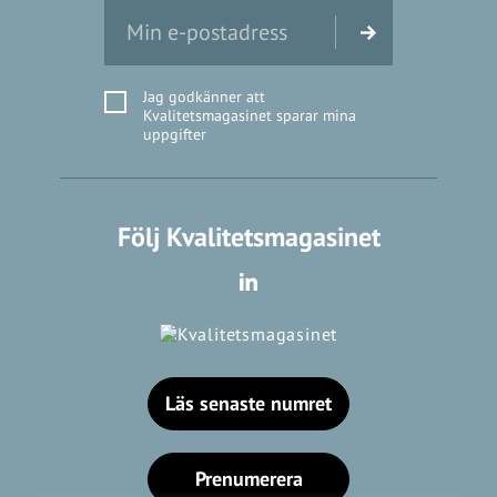
Jag godkänner att
Kvalitetsmagasinet sparar mina
uppgifter
Följ Kvalitetsmagasinet
Läs senaste numret
Prenumerera