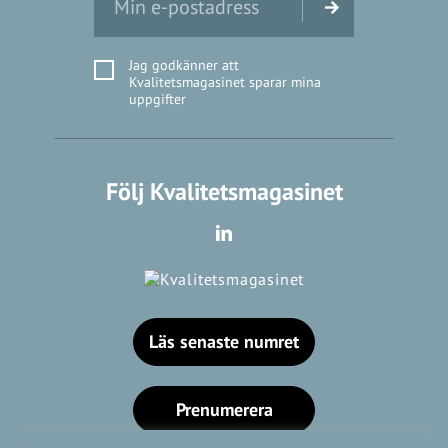
Jag godkänner att
Kvalitetsmagasinet sparar mina
uppgifter
Följ Kvalitetsmagasinet
Läs senaste numret
Prenumerera