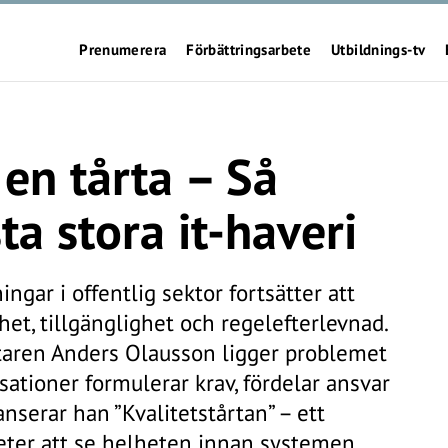
Prenumerera
Förbättringsarbete
Utbildnings-tv
 en tårta – Så
a stora it-haveri
ingar i offentlig sektor fortsätter att
het, tillgänglighet och regelefterlevnad.
attaren Anders Olausson ligger problemet
isationer formulerar krav, fördelar ansvar
lanserar han ”Kvalitetstårtan” – ett
ter att se helheten innan systemen