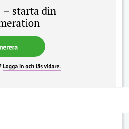
 – starta din
meration
merera
?
Logga in och läs vidare.