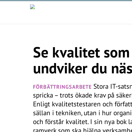
Se kvalitet som
undviker du näst
Stora IT-satsn
FÖRBÄTTRINGSARBETE
spricka – trots ökade krav på säker
Enligt kvalitetstestaren och förf
sällan i tekniken, utan i hur organ
och förstår kvalitet. I sin nya bok 
ramverk som ska hjälpa verksamhe