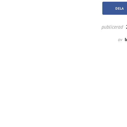
DELA
publicerad
2
av
I