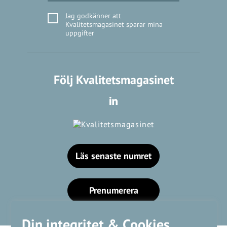
Jag godkänner att
Kvalitetsmagasinet sparar mina
uppgifter
Följ Kvalitetsmagasinet
Läs senaste numret
Prenumerera
Din integritet & Cookies