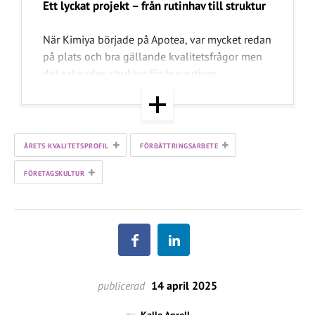
Ett lyckat projekt – från rutinhav till struktur
När Kimiya började på Apotea, var mycket redan
på plats och bra gällande kvalitetsfrågor men
det saknades struktur för hur rutiner
implementerades och uppdaterades. Rutiner
reviderades – men medarbetarna hann inte läsa
dem reviderade rutinerna och det kunde leda
till att alla jobbade som innan och inget
+
+
ÅRETS KVALITETSPROFIL
FÖRBÄTTRINGSARBETE
förändrades i praktiken.
+
FÖRETAGSKULTUR
Så gjorde hon:
Involverade medarbetare från varje apotek
i ett granskningsteam
Delade upp arbetet och förenklade språket
publicerad
14 april 2025
i dokumenten