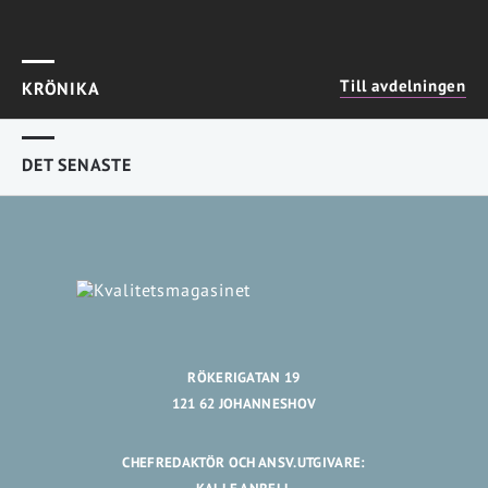
Orsak:
Brist på tid i verksamheten.
Produktionen tog över. Farmaceuter behövdes
på golvet.
Till avdelningen
KRÖNIKA
Lärdom:
DET SENASTE
– Engagemanget fanns, men inte
förutsättningarna. Jag insåg att vi måste bygga
in kvalitet i driftens villkor, inte lägga det vid
sidan om. Kvalitet och kvantitet går hand i
hand.
RÖKERIGATAN 19
121 62 JOHANNESHOV
CHEFREDAKTÖR OCH ANSV.UTGIVARE: