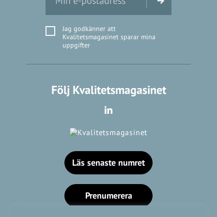
Jag godkänner att
Kvalitetsmagasinet sparar mina
uppgifter
Följ Kvalitetsmagasinet
Läs senaste numret
Prenumerera