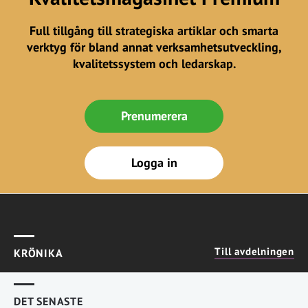
Full tillgång till strategiska artiklar och smarta
verktyg för bland annat verksamhetsutveckling,
kvalitetssystem och ledarskap.
Prenumerera
Logga in
Till avdelningen
KRÖNIKA
DET SENASTE