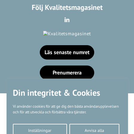
Följ Kvalitetsmagasinet
Läs senaste numret
Prenumerera
Din integritet & Cookies
Vi använder cookies för att ge dig den bästa användarupplevelsen
och för att utveckla och förbättra våra tjänster.
Våra varumärken
Inställningar
Avvisa alla