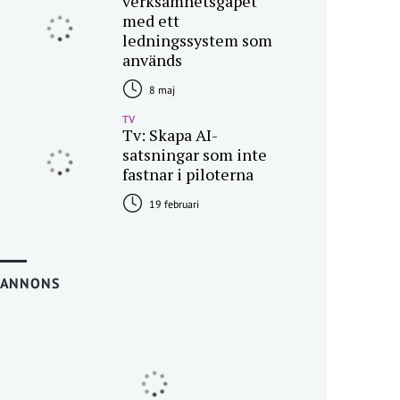
verksamhetsgapet
med ett
ledningssystem som
används
8 maj
TV
Tv: Skapa AI-
satsningar som inte
fastnar i piloterna
19 februari
ANNONS