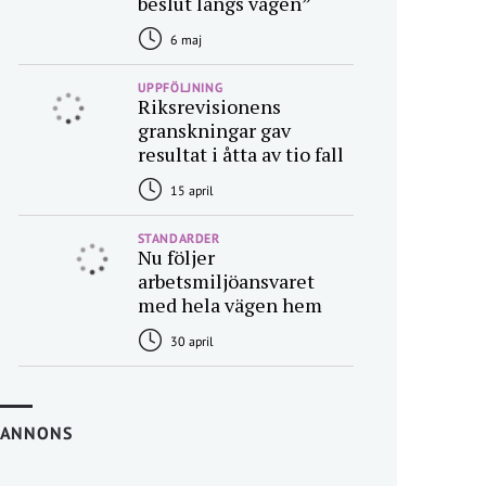
beslut längs vägen”
6 maj
UPPFÖLJNING
Riksrevisionens
granskningar gav
resultat i åtta av tio fall
15 april
STANDARDER
Nu följer
arbetsmiljöansvaret
med hela vägen hem
30 april
ANNONS