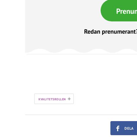
Prenu
Redan prenumerant
+
KVALITETSROLLEN
DELA