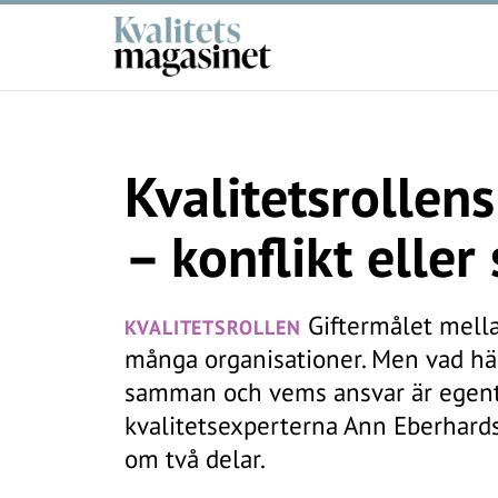
Kvalitetsrollen
– konflikt elle
Giftermålet mellan
KVALITETSROLLEN
många organisationer. Men vad hä
samman och vems ansvar är egent
kvalitetsexperterna Ann Eberhardss
om två delar.