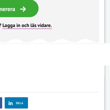
merera
?
Logga in och läs vidare.
DELA