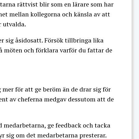
arna rättvist blir som en lärare som har
het mellan kollegorna och känsla av att
 utvalda.
ig åsidosatt. Försök tillbringa lika
å möten och förklara varför du fattar de
g mer för att ge beröm än de drar sig för
procent av cheferna medgav dessutom att de
ed medarbetarna, ge feedback och tacka
bryr sig om det medarbetarna presterar.