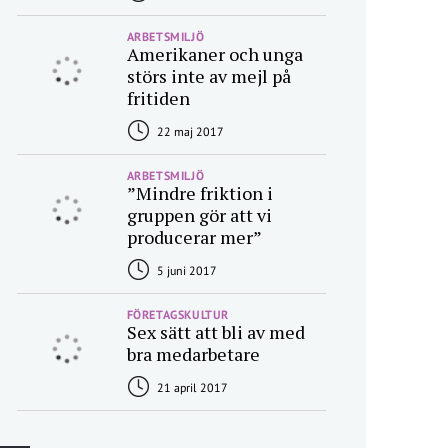
ARBETSMILJÖ
Amerikaner och unga
störs inte av mejl på
fritiden
22 maj 2017
ARBETSMILJÖ
”Mindre friktion i
gruppen gör att vi
producerar mer”
5 juni 2017
FÖRETAGSKULTUR
Sex sätt att bli av med
bra medarbetare
21 april 2017