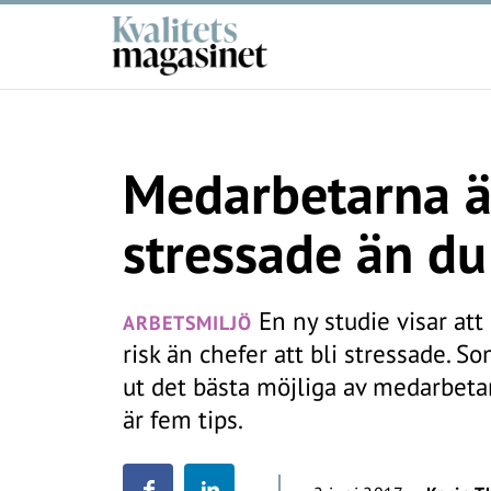
Medarbetarna är
stressade än du
En ny studie visar at
ARBETSMILJÖ
risk än chefer att bli stressade. S
ut det bästa möjliga av medarbetar
är fem tips.