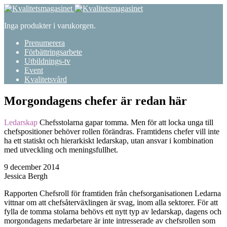
Inga produkter i varukorgen.
Prenumerera
Förbättringsarbete
Utbildnings-tv
Event
Kvalitetsvård
Morgondagens chefer är redan här
Ledarskap
Chefsstolarna gapar tomma. Men för att locka unga till
chefspositioner behöver rollen förändras. Framtidens chefer vill inte
ha ett statiskt och hierarkiskt ledarskap, utan ansvar i kombination
med utveckling och meningsfullhet.
9 december 2014
Jessica Bergh
Rapporten Chefsroll för framtiden från chefsorganisationen Ledarna
vittnar om att chefsåterväxlingen är svag, inom alla sektorer. För att
fylla de tomma stolarna behövs ett nytt typ av ledarskap, dagens och
morgondagens medarbetare är inte intresserade av chefsrollen som