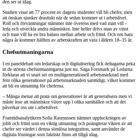
den ser ut idag.
Studien visar att 77 procent av dagens studenter vill bli chefer, men
att önskan sjunker drastiskt när de sedan kommer ut i arbetslivet.
Roll och förväntningar stämmer inte överens med vad man vill –
leda och utveckla andra människor. Inte heller drivs man av vinst
och man vill ha en bra balans mellan arbete och fritid. Och om bara
några år kommer hälften av arbetskraften att vara i åldern 18–35 år.
Chefsutmaningarna
I en paneldebatt om ledarskap och digitalisering fick deltagarna peka
ut de största chefsutmaningarna just nu. Saga Forsmark på Ledarna
förklarar att vi snart ser en multigenerationell arbetsmarknad med
fem olika generationer på arbetsmarknaden samtidigt, vilket kommer
att bli en utmaning för cheferna.
– Många menar att prata om generationer är att generalisera men vi
måste inse att människor växer upp i olika samhällen och att det
påverkar oss ute i arbetslivet.
Framtidsanalytikern Sofia Rasmussen nämner uppluckringen av
jobb och fritid som en viktig utmaning och poängterar vikten av att
chefer ser värdet i denna sömlösa integration, samt använder de
digitala lösningar som faktiskt finns att tillgå idag.