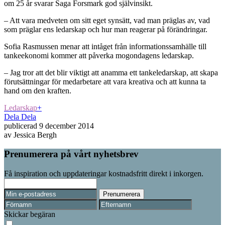
om 25 år svarar Saga Forsmark god självinsikt.
– Att vara medveten om sitt eget synsätt, vad man präglas av, vad
som präglar ens ledarskap och hur man reagerar på förändringar.
Sofia Rasmussen menar att intåget från informationssamhälle till
tankeekonomi kommer att påverka mogondagens ledarskap.
– Jag tror att det blir viktigt att anamma ett tankeledarskap, att skapa
förutsättningar för medarbetare att vara kreativa och att kunna ta
hand om den kraften.
Ledarskap
+
Dela
Dela
publicerad
9 december 2014
av
Jessica Bergh
Prenumerera på vårt nyhetsbrev
Få inspiration och uppdateringar kostnadsfritt direkt i inkorgen.
Skickar begäran