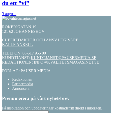
du ett ”vi”
3 augusti
RÖKERIGATAN 19
121 62 JOHANNESHOV
CHEFREDAKTÖR OCH ANSV.UTGIVARE:
KALLE ANRELL
TELEFON: 08-517 955 00
KUNDTJÄNST:
KUNDTJANST@PAUSERMEDIA.SE
REDAKTIONEN:
INFO@KVALITETSMAGASINET.SE
FÖRLAG: PAUSER MEDIA
Redaktionen
Partnermedia
Annonsera
Prenumerera på vårt nyhetsbrev
Få inspiration och uppdateringar kostnadsfritt direkt i inkorgen.