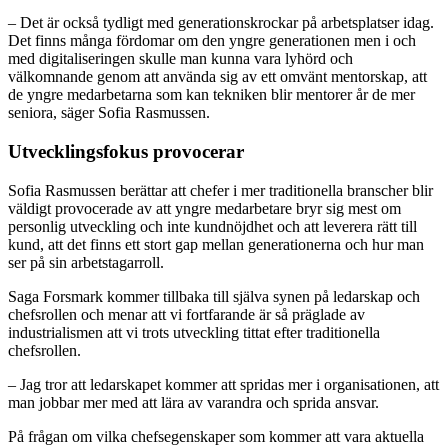
– Det är också tydligt med generationskrockar på arbetsplatser idag.
Det finns många fördomar om den yngre generationen men i och
med digitaliseringen skulle man kunna vara lyhörd och
välkomnande genom att använda sig av ett omvänt mentorskap, att
de yngre medarbetarna som kan tekniken blir mentorer år de mer
seniora, säger Sofia Rasmussen.
Utvecklingsfokus provocerar
Sofia Rasmussen berättar att chefer i mer traditionella branscher blir
väldigt provocerade av att yngre medarbetare bryr sig mest om
personlig utveckling och inte kundnöjdhet och att leverera rätt till
kund, att det finns ett stort gap mellan generationerna och hur man
ser på sin arbetstagarroll.
Saga Forsmark kommer tillbaka till själva synen på ledarskap och
chefsrollen och menar att vi fortfarande är så präglade av
industrialismen att vi trots utveckling tittat efter traditionella
chefsrollen.
– Jag tror att ledarskapet kommer att spridas mer i organisationen, att
man jobbar mer med att lära av varandra och sprida ansvar.
På frågan om vilka chefsegenskaper som kommer att vara aktuella