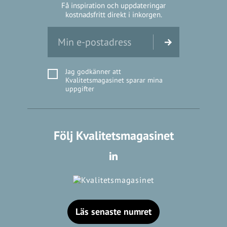
Få inspiration och uppdateringar
kostnadsfritt direkt i inkorgen.
Jag godkänner att
Kvalitetsmagasinet sparar mina
uppgifter
Följ Kvalitetsmagasinet
Läs senaste numret