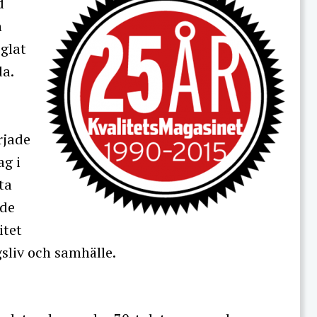
d
n
eglat
a.
rjade
ag i
ta
nde
itet
gsliv och samhälle.