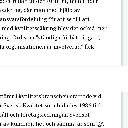
odet redan under 70-talet, men under
ssäkring, där man med hjälp av
svarsfördelning för att se till att
lt med kvalitetssäkring blev det också mer
ing. Ord som ”ständiga förbättringar”,
la organisationen är involverad” fick
ktörer i kvalitetsbranschen startade vid
r Svensk Kvalitet som bidades 1986 fick
håll och företagsledningar. Svenskt
gar av kundnöjdhet och samma år som QA