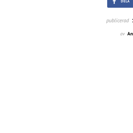
DELA
publicerad
1
av
An