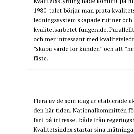
Kvalitetsstyrning hade kommit på m
1980-talet börjar man prata kvalitet
ledningssystem skapade rutiner och an
kvalitetsarbetet fungerade. Parallel
och mer intressant med kvalitetsledn
”skapa värde för kunden” och att ”he
fäste.
Flera av de som idag är etablerade a
den här tiden. Nationalkommittén fö
fart på intresset både från regerings
Kvalitetsindex startar sina mätnin