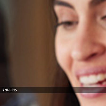
Ledarskap lockar mest
200 toppchefer delar med sig av
FÖRBÄTTRINGSARBETE
sina bästa råd till unga chefer. Det blev förra årets mest
lästa artikel på kvalitetsmagasinet.se. Här är listan över
de 10 populäraste artiklarna 2014.
16 januari 2015
1.
10 goda råd till framtidens ledare
2.
10 minuter som sänker stressnivån