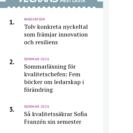
MEST LÄSTA
INNOVATION
1.
Tolv konkreta nyckeltal
som främjar innovation
och resiliens
SOMMAR 2026
2.
Sommarläsning för
kvalitetschefen: Fem
böcker om ledarskap i
förändring
SOMMAR 2026
3.
Så kvalitetssäkrar Sofia
Franzén sin semester