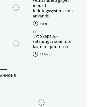
verksamhetsgapet
med ett
ledningssystem som
används
8 maj
TV
Tv: Skapa AI-
satsningar som inte
fastnar i piloterna
19 februari
ANNONS