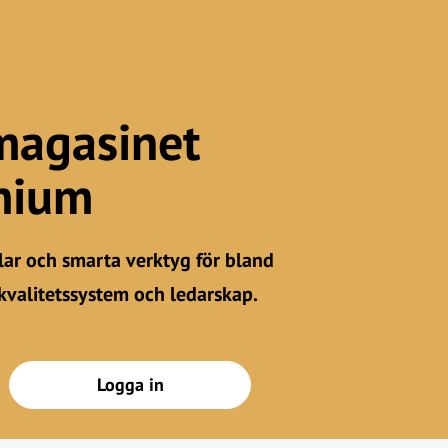
magasinet
mium
iklar och smarta verktyg för bland
kvalitetssystem och ledarskap.
Logga in