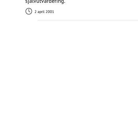
självutvärdering.
2 april 2001