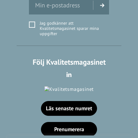
Jag godkänner att
Kvalitetsmagasinet sparar mina
uppgifter
Följ Kvalitetsmagasinet
Läs senaste numret
Prenumerera