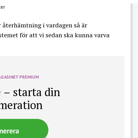
r återhämtning i vardagen så är
ystemet för att vi sedan ska kunna varva
AGASINET PREMIUM
 – starta din
meration
merera