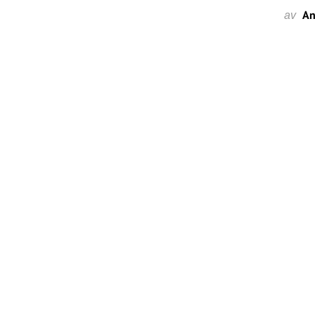
An
av