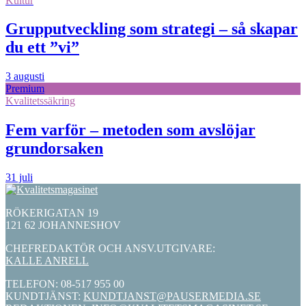
Kultur
Grupputveckling som strategi – så skapar
du ett ”vi”
3 augusti
Premium
Kvalitetssäkring
Fem varför – metoden som avslöjar
grundorsaken
31 juli
RÖKERIGATAN 19
121 62 JOHANNESHOV
CHEFREDAKTÖR OCH ANSV.UTGIVARE:
KALLE ANRELL
TELEFON: 08-517 955 00
KUNDTJÄNST:
KUNDTJANST@PAUSERMEDIA.SE