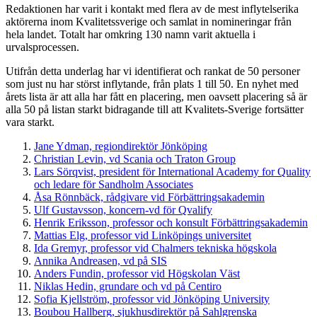
Redaktionen har varit i kontakt med flera av de mest inflytelserika
aktörerna inom Kvalitetssverige och samlat in nomineringar från
hela landet. Totalt har omkring 130 namn varit aktuella i
urvalsprocessen.
Utifrån detta underlag har vi identifierat och rankat de 50 personer
som just nu har störst inflytande, från plats 1 till 50. En nyhet med
årets lista är att alla har fått en placering, men oavsett placering så är
alla 50 på listan starkt bidragande till att Kvalitets-Sverige fortsätter
vara starkt.
Jane Ydman, regiondirektör Jönköping
Christian Levin, vd Scania och Traton Group
Lars Sörqvist, president för International Academy for Quality
och ledare för Sandholm Associates
Åsa Rönnbäck, rådgivare vid Förbättringsakademin
Ulf Gustavsson, koncern-vd för Qvalify
Henrik Eriksson, professor och konsult Förbättringsakademin
Mattias Elg, professor vid Linköpings universitet
Ida Gremyr, professor vid Chalmers tekniska högskola
Annika Andreasen, vd på SIS
Anders Fundin, professor vid Högskolan Väst
Niklas Hedin, grundare och vd på Centiro
Sofia Kjellström, professor vid Jönköping University
Boubou Hallberg, sjukhusdirektör på Sahlgrenska