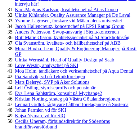
intervju här!
Karl-Magnus Karlsson, kvalitetschef på Atlas Copco
Ulrika Kihlander, Quality Assurance Manager på De Laval
Yvonne Lagrosen, forskare vid Mälardalens universitet
Jacob Hallencreutz, koncernchef på EPSI Rating Group
Anders Pettersson, Swop-ansvarig i Stena-koncernen
Britt Marie Olsson, kvalitetsspecialist på SJ Stockholmståg
Ola Svanström, kvalitets- och hållbarhetschef på ABB
Murat Haxha, Lean, Quality & Engineering Manager på Rosti
GP
Ulrika Wernståhl, Head of Quality Design på Saab
Love Westin, analyschef på SKI
Moa Holm, tandläkare och verksamhetschef på Aqua Dental
Pia Sandvik, vd på Teknikföretagen
Mats Deleryd, SVP på Aker Solutions
Leif Östling, styrelseproffs och pensionär
Eva-Lena Sahlström, konsult på Mychange2
Kristian Norling, strateg på Västra Götalandsregionen
Lennart Gidlöf, rådgivare hållbart företagande på Sustema
Johan Parmler, vd för SKI
Kajsa Nyman, vd för SIQ
Cecilia Uneram, förbundsdirektör för Södertörns
brandförsvarsförbund