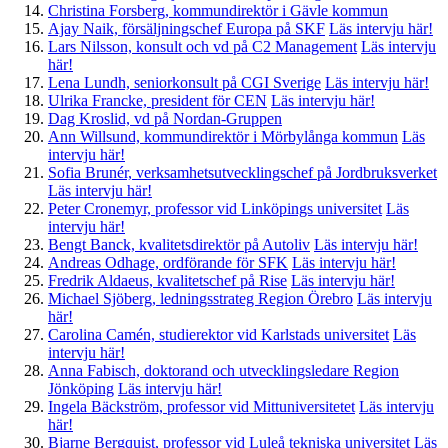
Christina Forsberg, kommundirektör i Gävle kommun
Ajay Naik, försäljningschef Europa på SKF
Läs intervju här!
Lars Nilsson, konsult och vd på C2 Management
Läs intervju
här!
Lena Lundh, seniorkonsult på CGI Sverige
Läs intervju här!
Ulrika Francke, president för CEN
Läs intervju här!
Dag Kroslid, vd på Nordan-Gruppen
Ann Willsund, kommundirektör i Mörbylånga kommun
Läs
intervju här!
Sofia Brunér, verksamhetsutvecklingschef på Jordbruksverket
Läs intervju här!
Peter Cronemyr, professor vid Linköpings universitet
Läs
intervju här!
Bengt Banck, kvalitetsdirektör på Autoliv
Läs intervju här!
Andreas Odhage, ordförande för SFK
Läs intervju här!
Fredrik Aldaeus, kvalitetschef på Rise
Läs intervju här!
Michael Sjöberg, ledningsstrateg Region Örebro
Läs intervju
här!
Carolina Camén, studierektor vid Karlstads universitet
Läs
intervju här!
Anna Fabisch, doktorand och utvecklingsledare Region
Jönköping
Läs intervju här!
Ingela Bäckström, professor vid Mittuniversitetet
Läs intervju
här!
Bjarne Bergquist, professor vid Luleå tekniska universitet
Läs