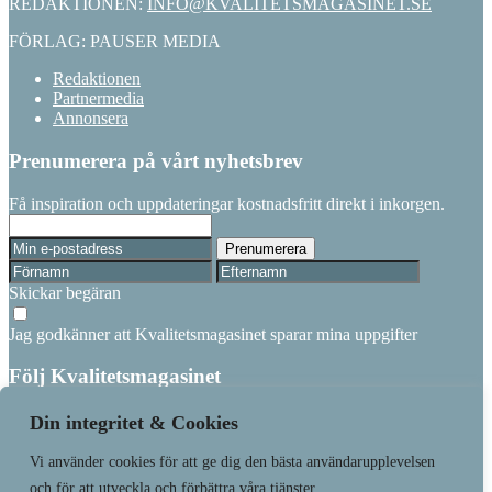
REDAKTIONEN:
INFO@KVALITETSMAGASINET.SE
FÖRLAG: PAUSER MEDIA
Redaktionen
Partnermedia
Annonsera
Prenumerera på vårt nyhetsbrev
Få inspiration och uppdateringar kostnadsfritt direkt i inkorgen.
Skickar begäran
Jag godkänner att Kvalitetsmagasinet sparar mina uppgifter
Följ Kvalitetsmagasinet
Linkedin
Din integritet & Cookies
Vi använder cookies för att ge dig den bästa användarupplevelsen
Läs senaste numret
Prenumerera
och för att utveckla och förbättra våra tjänster.