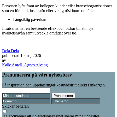
Personen lyfts fram av kollegor, kunder eller branschorganisationer
som en förebild, inspiratör eller viktig röst inom området.
Långsiktig påverkan
Insatserna har en bestående effekt och bidrar till att höja
kvalitetsnivån samt utveckla området över tid.
Dela
Dela
publicerad
19 maj 2026
av
Kalle Anrell, Agnes Alvang
Prenumerera på vårt nyhetsbrev
Få inspiration och uppdateringar kostnadsfritt direkt i inkorgen.
Skickar begäran
Jag godkänner att Kvalitetsmagasinet sparar mina uppgifter