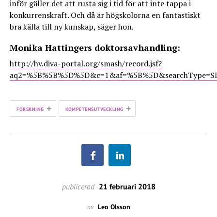
inför gäller det att rusta sig i tid för att inte tappa i
konkurrenskraft. Och då är högskolorna en fantastiskt
bra källa till ny kunskap, säger hon.
Monika Hattingers doktorsavhandling:
http://hv.diva-portal.org/smash/record.jsf?
aq2=%5B%5B%5D%5D&c=1&af=%5B%5D&searchType=SIMPL
+
+
FORSKNING
KOMPETENSUTVECKLING
publicerad
21 februari 2018
av
Leo Olsson