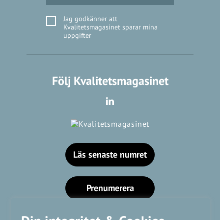
Jag godkänner att
Kvalitetsmagasinet sparar mina
uppgifter
Följ Kvalitetsmagasinet
Läs senaste numret
Prenumerera