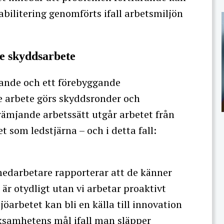
habilitering genomförts ifall arbetsmiljön
e skyddsarbete
mjande och ett förebyggande
e arbete görs skyddsronder och
främjande arbetssätt utgår arbetet från
 som ledstjärna – och i detta fall:
t medarbetare rapporterar att de känner
 är otydligt utan vi arbetar proaktivt
öarbetet kan bli en källa till innovation
rksamhetens mål ifall man släpper