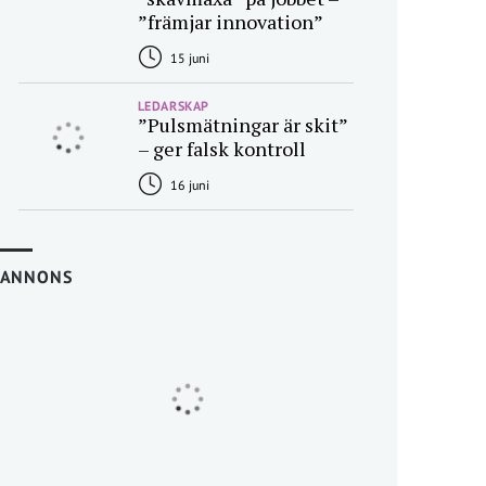
”främjar innovation”
15 juni
LEDARSKAP
”Pulsmätningar är skit”
– ger falsk kontroll
16 juni
ANNONS