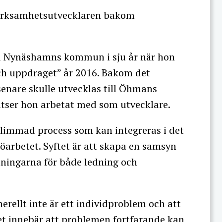
erksamhetsutvecklaren bakom
 i Nynäshamns kommun i sju år när hon
 och uppdraget” år 2016. Bakom det
enare skulle utvecklas till Öhmans
latser hon arbetat med som utvecklare.
slimmad process som kan integreras i det
öarbetet. Syftet är att skapa en samsyn
ningarna för både ledning och
rellt inte är ett individproblem och att
et innebär att problemen fortfarande kan