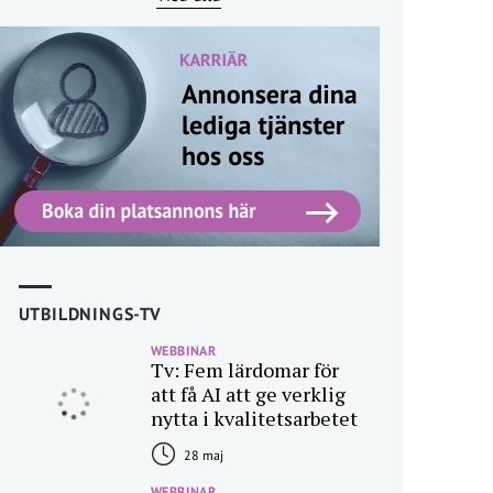
UTBILDNINGS-TV
WEBBINAR
Tv: Fem lärdomar för
att få AI att ge verklig
nytta i kvalitetsarbetet
28 maj
WEBBINAR