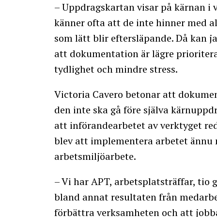
– Uppdragskartan visar på kärnan i v
känner ofta att de inte hinner med a
som lätt blir eftersläpande. Då kan j
att dokumentation är lägre prioriterat
tydlighet och mindre stress.
Victoria Cavero betonar att dokumen
den inte ska gå före själva kärnuppd
att införandearbetet av verktyget re
blev att implementera arbetet ännu 
arbetsmiljöarbete.
– Vi har APT, arbetsplatsträffar, tio
bland annat resultaten från medarbe
förbättra verksamheten och att job