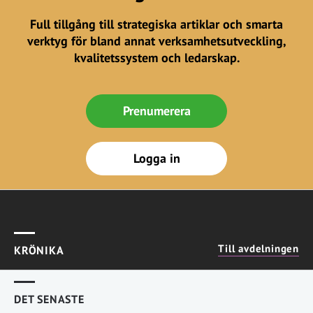
Full tillgång till strategiska artiklar och smarta
verktyg för bland annat verksamhetsutveckling,
kvalitetssystem och ledarskap.
Prenumerera
Logga in
Till avdelningen
KRÖNIKA
DET SENASTE