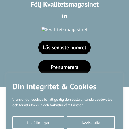
Följ Kvalitetsmagasinet
Läs senaste numret
Prenumerera
Din integritet & Cookies
Vi använder cookies för att ge dig den bästa användarupplevelsen
och för att utveckla och förbättra våra tjänster.
Våra varumärken
Inställningar
Avvisa alla
Kundtjänst
❤
Made with
by
WonderFour