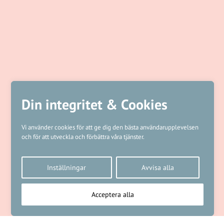
Din integritet & Cookies
Vi använder cookies för att ge dig den bästa användarupplevelsen
och för att utveckla och förbättra våra tjänster.
Inställningar
Avvisa alla
Acceptera alla