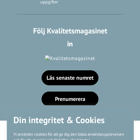
uppgifter
Följ Kvalitetsmagasinet
Läs senaste numret
Prenumerera
Din integritet & Cookies
Vi använder cookies för att ge dig den bästa användarupplevelsen