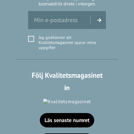
kostnadsfritt direkt i inkorgen.
Jag godkänner att
Kvalitetsmagasinet sparar mina
uppgifter
Följ Kvalitetsmagasinet
Läs senaste numret