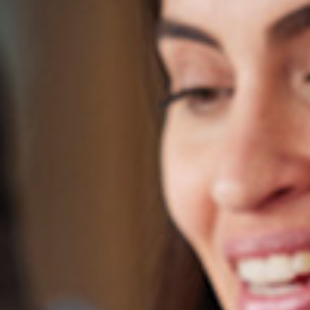
Till attack mot
arbetsmarknadspolitiken
Svenskt näringslivs ordförande Kenneth Bengtsson är
förbannad på utanförskapet på den svenska
arbetsmarknaden. Därför har han skrivit boken
Jobbskaparna – företagande, utanförskap och mångfald.
11 mars 2013
I boken skriver han bland annat om
ett projekt på Ica, där han tidigare
var koncernchef, där 1000
personer med
funktionsnedsättningar
rekryterades till företaget.