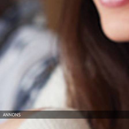
Kenneth Bengtsson kritiserar
regeringen för att inte göra något
åt den bristfälliga matchningen på
arbetsmarknaden och lyfter fram
Icas, Proffices och
hamburgerkedjan Max mångfaldssatsningar som goda
exempel. Han menar att företagen som anställt
personer med svårigheter på arbetsmarknaden inte
bara gör det av välvilja.
– På Ica lyckades vi matcha individernas kompetens och
enklare jobb i butik. Dessutom var det frivilligt för
butikerna att anställa personerna, de inspirerades att
vara med, säger Kenneth Bengtsson i ett
pressmeddelande.