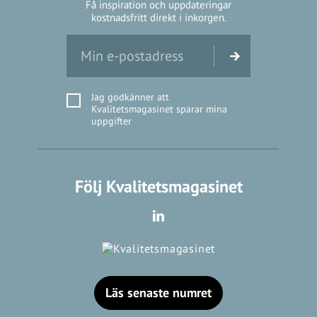
Få inspiration och uppdateringar
kostnadsfritt direkt i inkorgen.
Jag godkänner att
Kvalitetsmagasinet sparar mina
uppgifter
Följ Kvalitetsmagasinet
Läs senaste numret