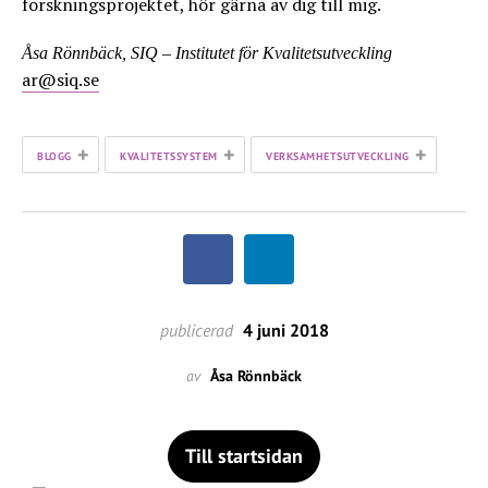
forskningsprojektet, hör gärna av dig till mig.
Åsa Rönnbäck, SIQ – Institutet för Kvalitetsutveckling
ar@siq.se
+
+
+
BLOGG
KVALITETSSYSTEM
VERKSAMHETSUTVECKLING
publicerad
4 juni 2018
av
Åsa Rönnbäck
Till startsidan