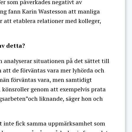
fer som påverkades negativt av
ång fann Karin Wastesson att manliga
 att etablera relationer med kolleger,
av detta?
an analyserar situationen på det sättet till
m att de förväntas vara mer lyhörda och
 män förväntas vara, men samtidigt
a könsroller genom att exempelvis prata
rgsarbeten”och liknande, säger hon och
tet inte fick samma uppmärksamhet som