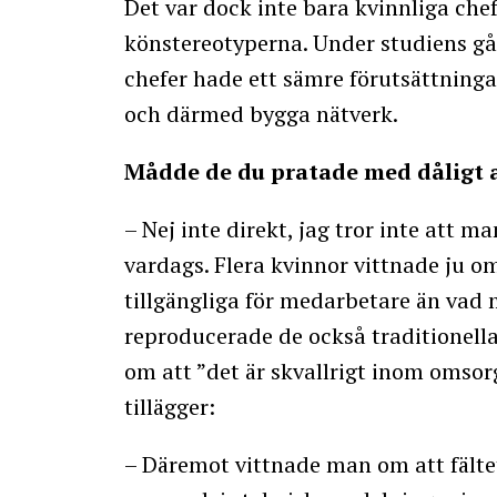
Det var dock inte bara kvinnliga che
könstereotyperna. Under studiens g
chefer hade ett sämre förutsättningar
och därmed bygga nätverk.
Mådde de du pratade med dåligt 
– Nej inte direkt, jag tror inte att m
vardags. Flera kvinnor vittnade ju o
tillgängliga för medarbetare än vad
reproducerade de också traditionell
om att ”det är skvallrigt inom omso
tillägger:
– Däremot vittnade man om att fäl