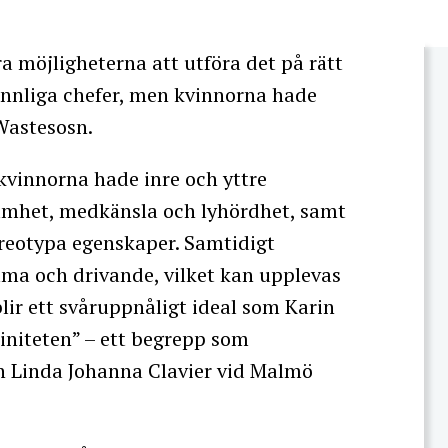
a möjligheterna att utföra det på rätt
innliga chefer, men kvinnorna hade
Wastesosn.
kvinnorna hade inre och yttre
samhet, medkänsla och lyhördhet, samt
ereotypa egenskaper. Samtidigt
ma och drivande, vilket kan upplevas
ir ett svåruppnåligt ideal som Karin
initeten” – ett begrepp som
n Linda Johanna Clavier vid Malmö