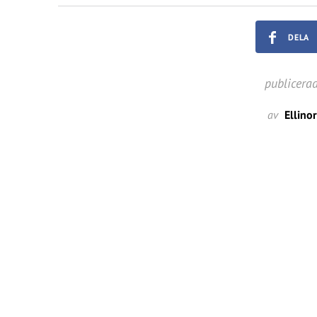
DELA
publicera
av
Ellino