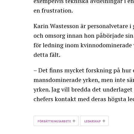
exempelvis tekniska avdelningar i 
en frustration.
Karin Wastesson är personalvetare i
och omsorg innan hon påbörjade sin 
för ledning inom kvinnodominerade y
detta fält.
– Det finns mycket forskning på hur 
mansdominerade yrken, men inte sä
yrken. Jag vill bredda det underlaget
chefers kontakt med deras högsta led
+
+
FÖRBÄTTRINGSARBETE
LEDARSKAP