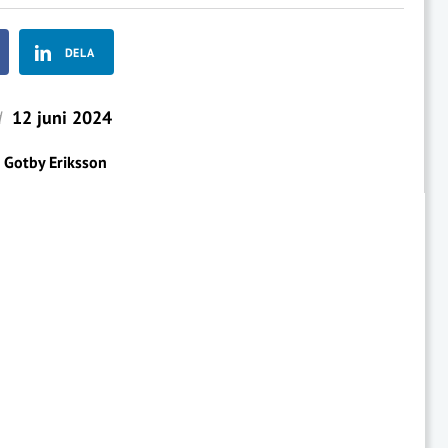
DELA
d
12 juni 2024
r Gotby Eriksson