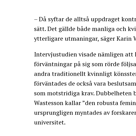
– Då syftar de alltså uppdraget kontr
sätt. Det gällde både manliga och kv
ytterligare utmaningar, säger Karin 
Intervjustudien visade nämligen att 
förväntningar på sig som rörde följ
andra traditionellt kvinnligt könsst
förväntades de också vara beslutsam
som motstridiga krav. Dubbelheten bl
Wastesson kallar ”den robusta femin
ursprungligen myntades av forskare
universitet.