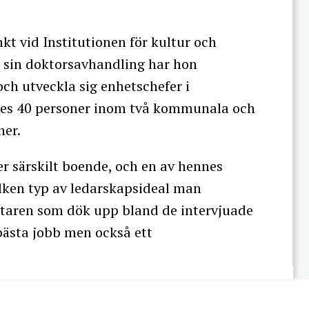
kt vid Institutionen för kultur och
I sin doktorsavhandling har hon
och utveckla sig enhetschefer i
ades 40 personer inom två kommunala och
ner.
ler särskilt boende, och en av hennes
 vilken typ av ledarskapsideal man
taren som dök upp bland de intervjuade
 bästa jobb men också ett