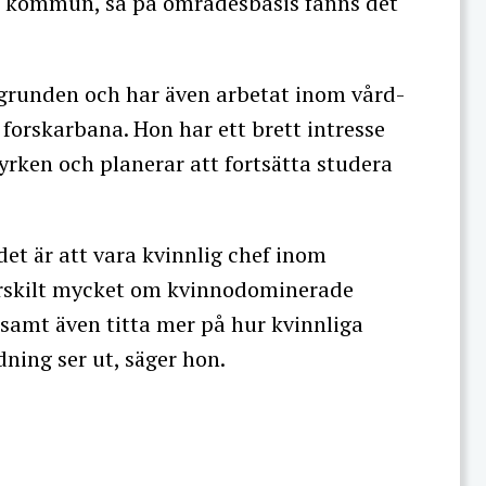
en kommun, så på områdesbasis fanns det
 grunden och har även arbetat inom vård-
forskarbana. Hon har ett brett intresse
rken och planerar att fortsätta studera
det är att vara kvinnlig chef inom
rskilt mycket om kvinnodominerade
 samt även titta mer på hur kvinnliga
ning ser ut, säger hon.