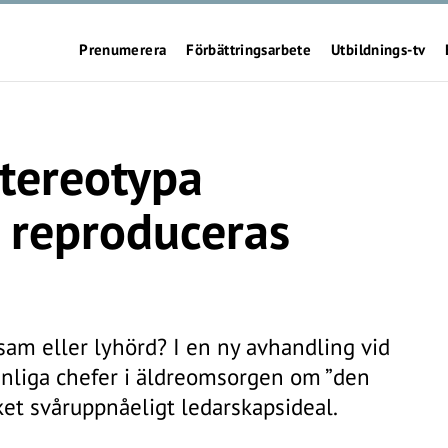
Prenumerera
Förbättringsarbete
Utbildnings-tv
stereotypa
 reproduceras
sam eller lyhörd? I en ny avhandling vid
innliga chefer i äldreomsorgen om ”den
ket svåruppnåeligt ledarskapsideal.