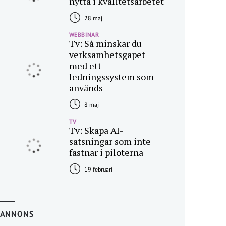
nytta i kvalitetsarbetet
28 maj
WEBBINAR
Tv: Så minskar du
verksamhetsgapet
med ett
ledningssystem som
används
8 maj
TV
Tv: Skapa AI-
satsningar som inte
fastnar i piloterna
19 februari
ANNONS