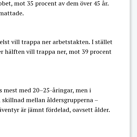
bbet, mot 35 procent av dem över 45 år.
tmattade.
lst vill trappa ner arbetstakten. I stället
er hälften vill trappa ner, mot 39 procent
as mest med 20–25-åringar, men i
n skillnad mellan åldersgrupperna –
äventyr är jämnt fördelad, oavsett ålder.