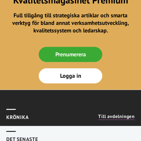
Full tillgång till strategiska artiklar och smarta
verktyg för bland annat verksamhetsutveckling,
kvalitetssystem och ledarskap.
Prenumerera
Logga in
Till avdelningen
KRÖNIKA
DET SENASTE