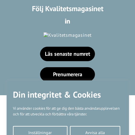
Följ Kvalitetsmagasinet
Läs senaste numret
Prenumerera
Din integritet & Cookies
Vi använder cookies för att ge dig den bästa användarupplevelsen
och för att utveckla och förbättra våra tjänster.
Våra varumärken
Inställningar
Avvisa alla