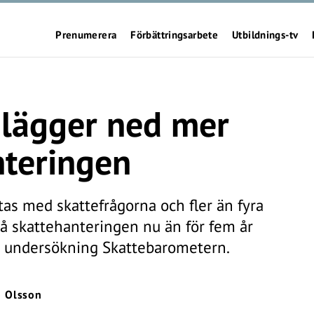
Prenumerera
Förbättringsarbete
Utbildnings-tv
 lägger ned mer
nteringen
as med skattefrågorna och fler än fyra
på skattehanteringen nu än för fem år
ga undersökning Skattebarometern.
o Olsson