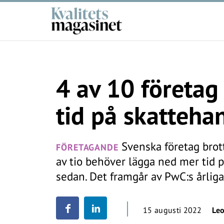
4 av 10 företag
tid på skatteha
Svenska företag brott
FÖRETAGANDE
av tio behöver lägga ned mer tid 
sedan. Det framgår av PwC:s årli
15 augusti 2022
Le