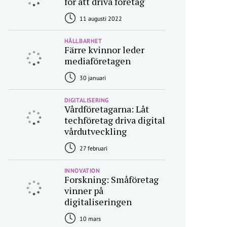
för att driva företag
11 augusti 2022
HÅLLBARHET
Färre kvinnor leder
mediaföretagen
30 januari
DIGITALISERING
Vårdföretagarna: Låt
techföretag driva digital
vårdutveckling
27 februari
INNOVATION
Forskning: Småföretag
vinner på
digitaliseringen
10 mars