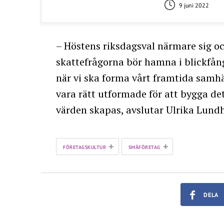
9 juni 2022
– Höstens riksdagsval närmare sig och
skattefrågorna bör hamna i blickfånge
när vi ska forma vårt framtida samhä
vara rätt utformade för att bygga det
värden skapas, avslutar Ulrika Lundh
+
+
FÖRETAGSKULTUR
SMÅFÖRETAG
DELA