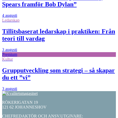
Spears framför Bob Dylan”
4 augusti
Ledarskap
Tillitsbaserat ledarskap i praktiken: Från
teori till vardag
3 augusti
Premium
Kultur
Grupputveckling som strategi – så skapar
du ett ”vi”
3 augusti
RÖKERIGATAN 19
121 62 JOHANNESHOV
CHEFREDAKTÖR OCH ANSV.UTGIVARE: