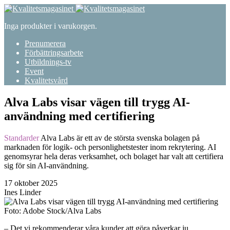
Inga produkter i varukorgen.
Prenumerera
Förbättringsarbete
Utbildnings-tv
Event
Kvalitetsvård
Alva Labs visar vägen till trygg AI-
användning med certifiering
Standarder
Alva Labs är ett av de största svenska bolagen på
marknaden för logik- och personlighetstester inom rekrytering. AI
genomsyrar hela deras verksamhet, och bolaget har valt att certifiera
sig för sin AI-användning.
17 oktober 2025
Ines Linder
Foto: Adobe Stock/Alva Labs
– Det vi rekommenderar våra kunder att göra påverkar ju