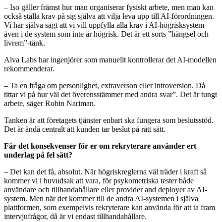
– Iso gäller främst hur man organiserar fysiskt arbete, men man kan
också ställa krav på sig själva att vilja leva upp till AI-förordningen.
Vi har själva sagt att vi vill uppfylla alla krav i AI-högrisksystem
även i de system som inte är högrisk. Det är ett sorts ”hängsel och
livrem”-tänk.
Alva Labs har ingenjörer som manuellt kontrollerar det AI-modellen
rekommenderar.
– Ta en fråga om personlighet, extraverson eller introversion. Då
tittar vi på hur väl det överensstämmer med andra svar”. Det är tungt
arbete, säger Robin Nariman.
Tanken är att företagets tjänster enbart ska fungera som beslutsstöd.
Det är ändå centralt att kunden tar beslut på rätt sätt.
Får det konsekvenser för er om rekryterare använder ert
underlag på fel sätt?
– Det kan det få, absolut. När högriskreglerna väl träder i kraft så
kommer vi i huvudsak att vara, för psykometriska tester både
användare och tillhandahållare eller provider and deployer av AI-
system. Men när det kommer till de andra AI-systemen i själva
plattformen, som exempelvis rekryterare kan använda för att ta fram
intervjufrågor, då är vi endast tillhandahållare.