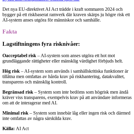
Det nya EU-direktivet AI Act trädde i kraft sommaren 2024 och
bygger på ett riskbaserat ramverk där kraven skärps ju högre risk ett
AI-system anses utgöra för människor och samhälle.
Fakta
Lagstiftningens fyra risknivåer:
Oacceptabel risk
– AI-system som anses utgöra ett hot mot
grundläggande rättigheter eller mänsklig värdighet förbjuds helt.
Hög risk
– AI-system som används i samhällskritiska funktioner är
tillåtna men omfattas av hårda krav på riskhantering, datakvalitet,
transparens och mänsklig kontroll.
Begränsad risk
– System som inte bedöms som högrisk men ändå
kräver viss transparens, exempelvis krav på att användare informeras
om att de interagerar med AI.
Minimal risk
– System som innebär låg eller ingen risk och därmed
inte omfattas av några särskilda krav.
Källa:
AI Act