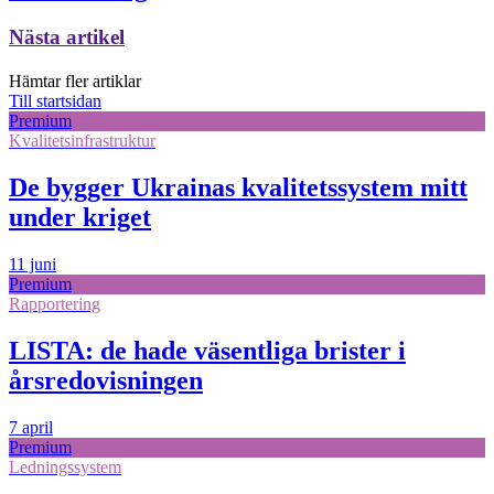
Nästa artikel
Hämtar fler artiklar
Till startsidan
Premium
Kvalitetsinfrastruktur
De bygger Ukrainas kvalitetssystem mitt
under kriget
11 juni
Premium
Rapportering
LISTA: de hade väsentliga brister i
årsredovisningen
7 april
Premium
Ledningssystem