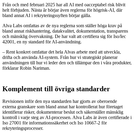
Från och med februari 2025 har all AI med oacceptabel risk blivit
helt förbjuden. Nästa år börjar även reglerna för högrisk-AI, där
bland annat AI i rekryteringssyften börjar gälla.
Alva Labs omfattas av de nya reglerna som ställer höga krav på
bland annat riskhantering, datakvalitet, dokumentation, transparens
och mänsklig övervakning. De har valt att certifiera sig för Iso/Iec
42001, en ny standard för AI-användning.
– Rent konkret omfattar det hela Alvas arbete med att utveckla,
drifta och använda AI-system. Från hur vi strategiskt planerar
användningen till hur vi leder den och tillämpar den i våra produkter,
förklarar Robin Nariman.
Komplement till övriga standarder
Revisionen inför den nya standarden har gjorts av oberoende
externa granskare som bland annat har kontrollerat hur företaget
identifierar risker, dokumenterar beslut och säkerställer mänsklig
kontroll i varje steg av AI-processen. Alva Labs är även certifierade i
Iso 27001 för informationssäkerhet och Iso 10667-2 för
rekryteringsprocesser.