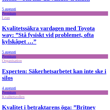
5 augusti
Premium
Lean
Kvalitetssäkra vardagen med Toyota
way: ”Stå fysiskt vid problemet, ofta
kylskåpet …”
5 augusti
Premium
Organisation
Experten: Säkerhetsarbetet kan inte ske i
silos
4 augusti
Premium
Kvalitetsrollen
Kvalitet i betraktarens öga: ”Britney