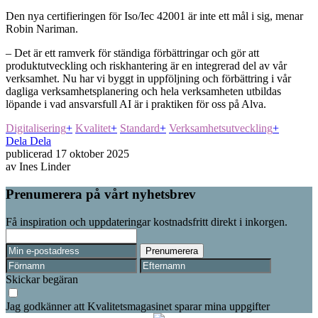
Den nya certifieringen för Iso/Iec 42001 är inte ett mål i sig, menar
Robin Nariman.
– Det är ett ramverk för ständiga förbättringar och gör att
produktutveckling och riskhantering är en integrerad del av vår
verksamhet. Nu har vi byggt in uppföljning och förbättring i vår
dagliga verksamhetsplanering och hela verksamheten utbildas
löpande i vad ansvarsfull AI är i praktiken för oss på Alva.
Digitalisering
+
Kvalitet
+
Standard
+
Verksamhetsutveckling
+
Dela
Dela
publicerad
17 oktober 2025
av
Ines Linder
Prenumerera på vårt nyhetsbrev
Få inspiration och uppdateringar kostnadsfritt direkt i inkorgen.
Skickar begäran
Jag godkänner att Kvalitetsmagasinet sparar mina uppgifter