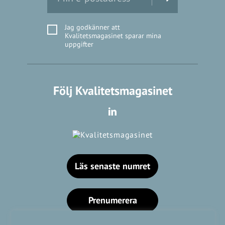
Jag godkänner att
Kvalitetsmagasinet sparar mina
uppgifter
Följ Kvalitetsmagasinet
Läs senaste numret
Prenumerera