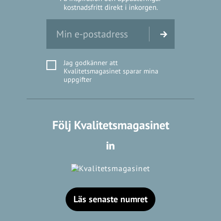
kostnadsfritt direkt i inkorgen.
Jag godkänner att
Kvalitetsmagasinet sparar mina
uppgifter
Följ Kvalitetsmagasinet
Läs senaste numret